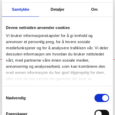
Samtykke
Detaljer
Om
Vi tilbyr ventilasjonstjenester som montering av
enkle ventilatorer til avsugssystemer for store
industribygg.
Denne nettsiden anvender cookies
Vi bruker informasjonskapsler for å gi innhold og
LES MER
annonser et personlig preg, for å levere sosiale
mediefunksjoner og for å analysere trafikken vår. Vi deler
dessuten informasjon om hvordan du bruker nettstedet
vårt, med partnerne våre innen sosiale medier,
annonsering og analysearbeid, som kan kombinere den
med annen informasjon du har gjort tilgjengelig for dem,
Kvalitetssikkert
eller som de har samlet inn gjennom din bruk av
tjenestene deres.
blikkenslagerarbeid
Samtykkevalg
Nødvendig
Elverum Blikkenslagerverksted AS er et
Egenskaper