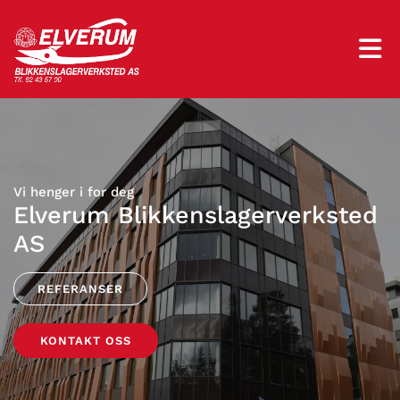
Vi henger i for deg
Elverum Blikkenslagerverksted
AS
REFERANSER
KONTAKT OSS