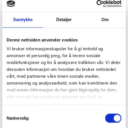
administrasjons- og verkstedbygg på Rudshøgda.
Prosjektet har fått stor oppmerksomhet, ikke minst
fordi byggherren ønsket å skape noe helt spesielt.
Samtykke
Detaljer
Om
Arkitekt Thea Heier forteller at prosessen startet med
idéen om skrå glassfasader – og resultatet ble et
bygg som kombinerer moderne uttrykk med
funksjonelle løsninger.
Denne nettsiden anvender cookies
Vi bruker informasjonskapsler for å gi innhold og
For oss som jobber med blikkenslagerarbeid, er det
annonser et personlig preg, for å levere sosiale
inspirerende å se hvordan arkitektur og håndverk går
mediefunksjoner og for å analysere trafikken vår. Vi deler
hånd i hånd i slike prosjekter. Glassfasader,
dessuten informasjon om hvordan du bruker nettstedet
betonggulv med glasseffekter og tydelige fargevalg
vårt, med partnerne våre innen sosiale medier,
setter rammen, men det er de små detaljene i
annonsering og analysearbeid, som kan kombinere den
metallarbeid og fasadeutforming som gir bygget det
med annen informasjon du har gjort tilgjengelig for dem,
solide og varige uttrykket. Blikkenslagerfaget handler
eller som de har samlet inn gjennom din bruk av
nettopp om å sikre at konstruksjoner ikke bare ser
tjenestene deres.
flotte ut, men også tåler tidens tann – med presisjon
i beslag, takløsninger og fasadedetaljer.
Samtykkevalg
Nødvendig
Bygget rommer både verksted, lager og vaskehall på